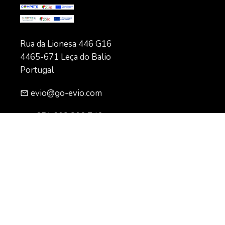
Rua da Lionesa 446 G16
4465-671 Leça do Balio
Portugal
evio@go-evio.com
mail_outline
+351 308 803 746
local_phone
support@go-evio.com
mail_outline
Política de Privacidade
Copyright
2021 EVIO
copyright