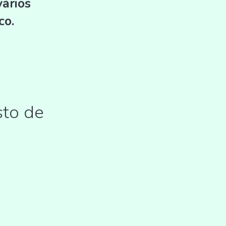
vários
co.
sto de