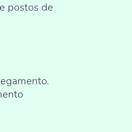
de postos de
regamento.
mento