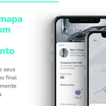
 mapa
 um
nto
s seus
o final
amente
a.