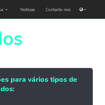
sa
Notícias
Contacte-nos
arrow_drop_down
arrow_drop_down
dos
es para vários tipos de
ados: