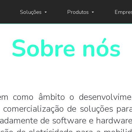
Soluções
Produtos
Empre
arrow_drop_down
arrow_drop_down
Sobre nós
m como âmbito o desenvolvimen
comercialização de soluções par
eadamente de software e hardwar