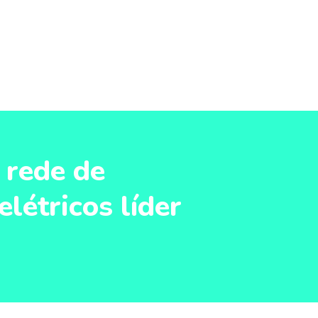
 rede de
létricos líder