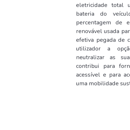
eletricidade total
bateria do veícu
percentagem de el
renovável usada par
efetiva pegada de 
utilizador a op
neutralizar as s
contribui para for
acessível e para a
uma mobilidade sust