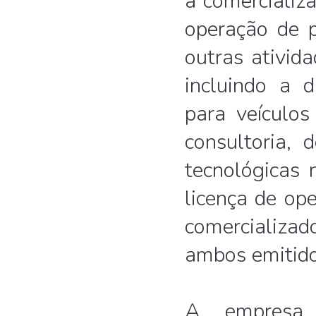
a comercializa
operação de p
outras ativi
incluindo a 
para veículos
consultoria, 
tecnológicas
licença de op
comercializad
ambos emitid
A empresa 