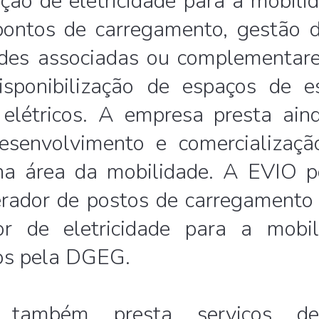
ção de eletricidade para a mobilid
ontos de carregamento, gestão d
dades associadas ou complementar
disponibilização de espaços de e
 elétricos. A empresa presta ain
desenvolvimento e comercializaç
 na área da mobilidade. A EVIO 
erador de postos de carregamento 
or de eletricidade para a mobil
os pela DGEG.
também presta serviços de c