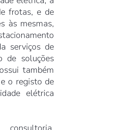
ade elétrica, a
e frotas, e de
es às mesmas,
stacionamento
da serviços de
ão de soluções
possui também
e o registo de
idade elétrica
onsultoria,