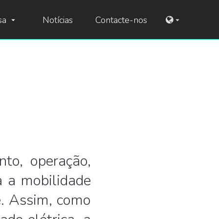
sa
Notícias
Contacte-nos
arrow_drop_down
arrow_drop_down
to, operação,
a a mobilidade
e. Assim, como